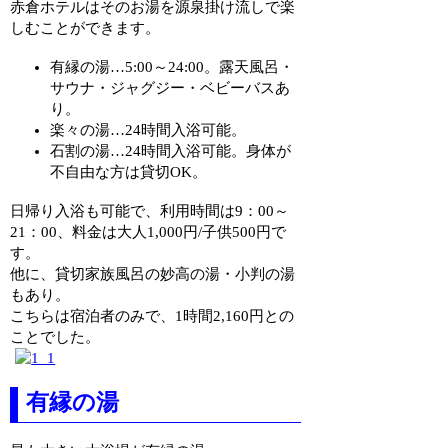
赤倉ホテルはそのお湯を源泉掛け流しで楽
しむことができます。
有縁の湯…5:00～24:00。露天風呂・
サウナ・ジャグジー・ベビーバスあ
り。
楽々の湯…24時間入浴可能。
石割の湯…24時間入浴可能。身体が
不自由な方は貸切OK。
日帰り入浴も可能で、利用時間は9：00～
21：00、料金は大人1,000円/子供500円で
す。
他に、貸切家族風呂の妙高の湯・小判の湯
もあり。
こちらは宿泊者のみで、1時間2,160円との
ことでした。
有縁の湯