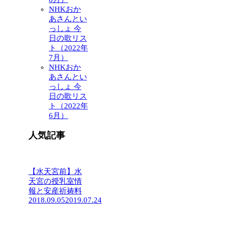
NHKおか
あさんとい
っしょ 今
日の歌リス
ト（2022年
7月）
NHKおか
あさんとい
っしょ 今
日の歌リス
ト（2022年
6月）
人気記事
【水天宮前】水
天宮の授乳室情
報と安産祈祷料
2018.09.05
2019.07.24