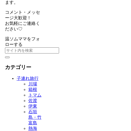
ます。
コメント・メッセ
ージ大歓迎！
お気軽にご連絡く
ださい♡
温ソムママをフォ
ローする
カテゴリー
子連れ旅行
川場
箱根
トマム
佐渡
伊東
石垣
島・竹
富島
熱海