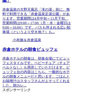
園」
赤倉温泉の大野天風呂「滝の湯」前に、無
料で利用できる「赤倉温泉足湯公園」があ
ります。営業期間は4月中旬～11月下旬、
営業時間は9:00～17:00（月・水・金曜日は
9:00～16:00）です。バスも停まれる広い駐
車場（というより空き地？）も...
小布施＆赤倉温泉
赤倉ホテルの朝食ビュッフェ
赤倉ホテルの朝食は、朝食会場にてビュッ
フェスタイルです。ベビーチェア（チェア
ベルトなし）も用意していただけます。ビ
ュッフェ台の内容はこちら。一般的なホテ
ルの朝食メニューだと思います。ごはんと
お味噌汁はスタッフさんがよそってくれま
した。朝カレ...
スポンサーリンク