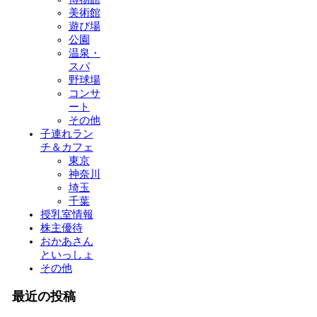
美術館
遊び場
公園
温泉・
スパ
野球場
コンサ
ート
その他
子連れラン
チ＆カフェ
東京
神奈川
埼玉
千葉
授乳室情報
株主優待
おかあさん
といっしょ
その他
最近の投稿