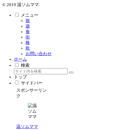
© 2019 温ソムママ.
メニュー
旅
遊
食
街
株
歌
お問い合わせ
ホーム
検索
トップ
サイドバー
スポンサーリン
ク
温ソムママ