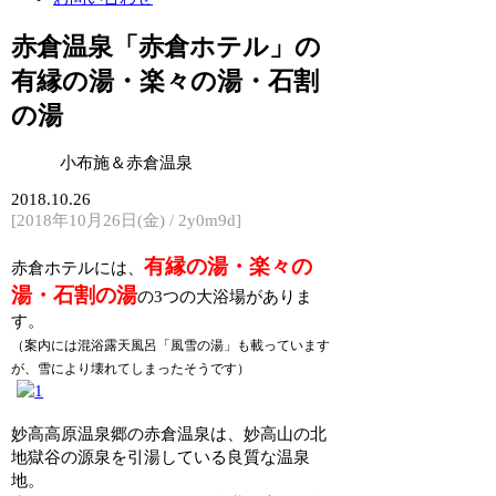
赤倉温泉「赤倉ホテル」の
有縁の湯・楽々の湯・石割
の湯
小布施＆赤倉温泉
2018.10.26
[2018年10月26日(金) / 2y0m9d]
有縁の湯・楽々の
赤倉ホテルには、
湯・石割の湯
の3つの大浴場がありま
す。
（案内には混浴露天風呂「風雪の湯」も載っています
が、雪により壊れてしまったそうです）
妙高高原温泉郷の赤倉温泉は、妙高山の北
地獄谷の源泉を引湯している良質な温泉
地。