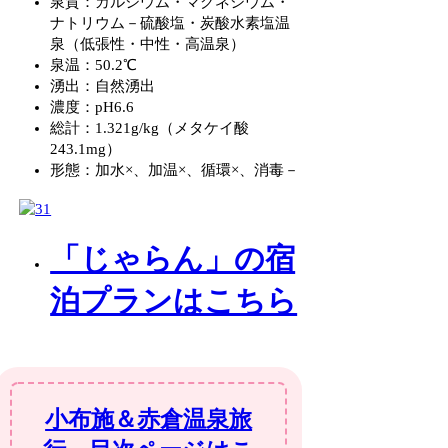
泉質：カルシウム・マグネシウム・
ナトリウム－硫酸塩・炭酸水素塩温
泉（低張性・中性・高温泉）
泉温：50.2℃
湧出：自然湧出
濃度：pH6.6
総計：1.321g/kg（メタケイ酸
243.1mg）
形態：加水×、加温×、循環×、消毒－
「じゃらん」の宿
泊プランはこちら
小布施＆赤倉温泉旅