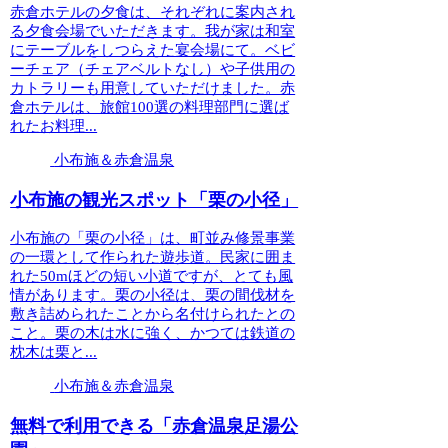
赤倉ホテルの夕食は、それぞれに案内され
る夕食会場でいただきます。我が家は和室
にテーブルをしつらえた宴会場にて。ベビ
ーチェア（チェアベルトなし）や子供用の
カトラリーも用意していただけました。赤
倉ホテルは、旅館100選の料理部門に選ば
れたお料理...
小布施＆赤倉温泉
小布施の観光スポット「栗の小径」
小布施の「栗の小径」は、町並み修景事業
の一環として作られた遊歩道。民家に囲ま
れた50mほどの短い小道ですが、とても風
情があります。栗の小径は、栗の間伐材を
敷き詰められたことから名付けられたとの
こと。栗の木は水に強く、かつては鉄道の
枕木は栗と...
小布施＆赤倉温泉
無料で利用できる「赤倉温泉足湯公