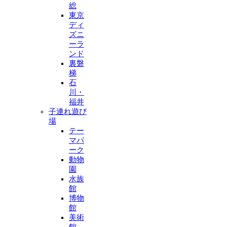
総
東京
ディ
ズニ
ーラ
ンド
裏磐
梯
石
川・
福井
子連れ遊び
場
テー
マパ
ーク
動物
園
水族
館
博物
館
美術
館