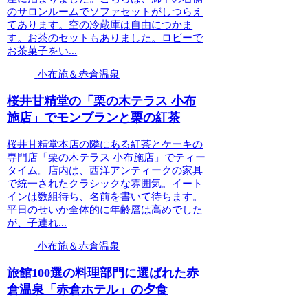
のサロンルームでソファセットがしつらえ
てあります。空の冷蔵庫は自由につかま
す。お茶のセットもありました。ロビーで
お茶菓子をい...
小布施＆赤倉温泉
桜井甘精堂の「栗の木テラス 小布
施店」でモンブランと栗の紅茶
桜井甘精堂本店の隣にある紅茶とケーキの
専門店「栗の木テラス 小布施店」でティー
タイム。店内は、西洋アンティークの家具
で統一されたクラシックな雰囲気。イート
インは数組待ち、名前を書いて待ちます。
平日のせいか全体的に年齢層は高めでした
が、子連れ...
小布施＆赤倉温泉
旅館100選の料理部門に選ばれた赤
倉温泉「赤倉ホテル」の夕食