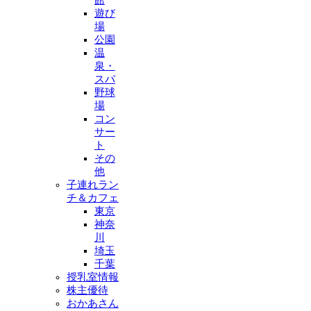
遊び
場
公園
温
泉・
スパ
野球
場
コン
サー
ト
その
他
子連れラン
チ＆カフェ
東京
神奈
川
埼玉
千葉
授乳室情報
株主優待
おかあさん