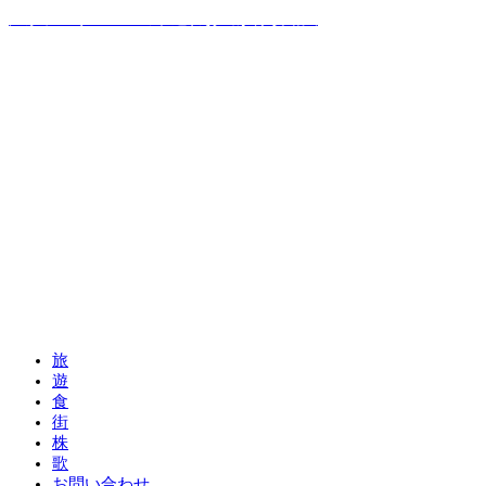
温泉ソムリエママの子連れお出かけ攻略法
旅
遊
食
街
株
歌
お問い合わせ