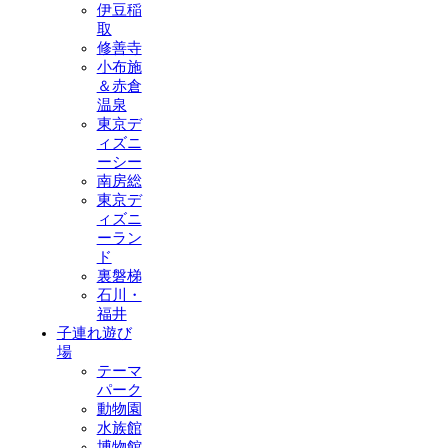
伊豆稲
取
修善寺
小布施
＆赤倉
温泉
東京デ
ィズニ
ーシー
南房総
東京デ
ィズニ
ーラン
ド
裏磐梯
石川・
福井
子連れ遊び
場
テーマ
パーク
動物園
水族館
博物館