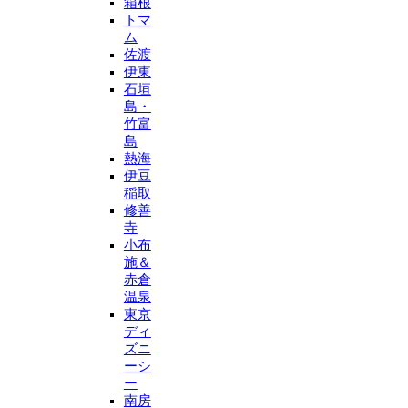
箱根
トマ
ム
佐渡
伊東
石垣
島・
竹富
島
熱海
伊豆
稲取
修善
寺
小布
施＆
赤倉
温泉
東京
ディ
ズニ
ーシ
ー
南房