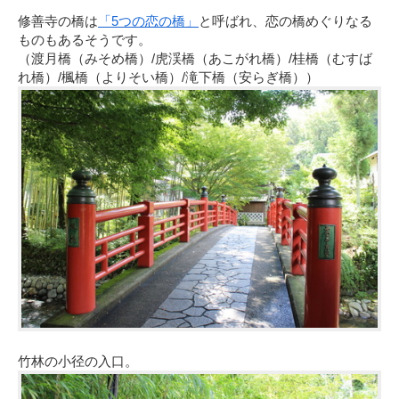
修善寺の橋は
「5つの恋の橋」
と呼ばれ、恋の橋めぐりなる
ものもあるそうです。
（渡月橋（みそめ橋）/虎渓橋（あこがれ橋）/桂橋（むすば
れ橋）/楓橋（よりそい橋）/滝下橋（安らぎ橋））
竹林の小径の入口。