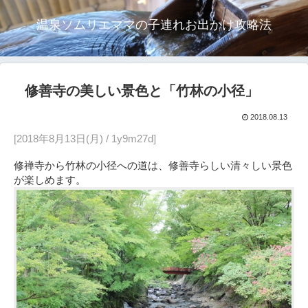
温泉ソムリエママの子連れお出かけ攻略法
修善寺の美しい景色と「竹林の小径」
2018.08.13
[2018年8月13日(月) / 1y9m27d]
修禅寺から竹林の小径への道は、修善寺らしい清々しい景色
が楽しめます。