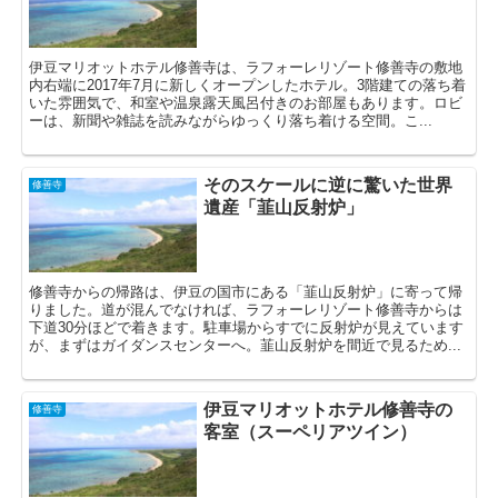
伊豆マリオットホテル修善寺は、ラフォーレリゾート修善寺の敷地
内右端に2017年7月に新しくオープンしたホテル。3階建ての落ち着
いた雰囲気で、和室や温泉露天風呂付きのお部屋もあります。ロビ
ーは、新聞や雑誌を読みながらゆっくり落ち着ける空間。こ...
そのスケールに逆に驚いた世界
修善寺
遺産「韮山反射炉」
修善寺からの帰路は、伊豆の国市にある「韮山反射炉」に寄って帰
りました。道が混んでなければ、ラフォーレリゾート修善寺からは
下道30分ほどで着きます。駐車場からすでに反射炉が見えています
が、まずはガイダンスセンターへ。韮山反射炉を間近で見るため...
伊豆マリオットホテル修善寺の
修善寺
客室（スーペリアツイン）