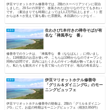
伊豆マリオットホテル修善寺では、2階のスーペリアツインに宿泊
しました。29.5㎡の洋室で、改装されたばかりなのでとてもきれい
です。（素泊まりでも時期によっては1人2万円以上します…！）窓
からは木々が見えて落ち着いた雰囲気。木目調のシックなイ...
生わさび1本付きの禅寺そばが有
修善寺
名な「禅風亭なゝ番」
修善寺でのランチは、「禅風亭なゝ番（ななばん）」に伺いまし
た。11時開店のお店が多い中、こちらは10時からなのでオープンと
同時の訪問です。店内にはたくさんのサイン色紙が飾ってありまし
た。私たちも観光ガイドを見て知ったのですが、地元の有名店な...
伊豆マリオットホテル修善寺
修善寺
「グリル＆ダイニングG」のモー
ニングビュッフェ
伊豆マリオットホテル修善寺の朝食は、2階の「グリル＆ダイニン
グG」にて。お盆の時期はモーニングビュッフェ（税別3,850円）